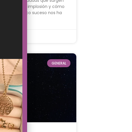
n muchas las dudas que surgen
e qué es una implosión y cómo
ce. Este trágico suceso nos ha
23
GENERAL