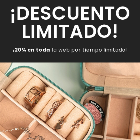
matemáticas, estamos seguros de que
Titan so
¡DESCUENTO
conoces el número Pi, que se identifica
acerca d
con este símbolo: π o letra del alfabeto
se produ
griego del mismo nombre.
LIMITADO!
julio 21, 2023
julio 10, 20
¡
20% en toda
la web por tiempo limitado!
GENERAL