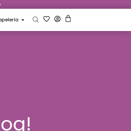
o
apelería
log!