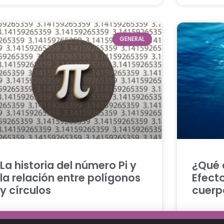
GENERAL
La historia del número Pi y
¿Qué 
la relación entre polígonos
Efecto
y círculos
cuerp
Aunque quizá no te gusten las
Con todo 