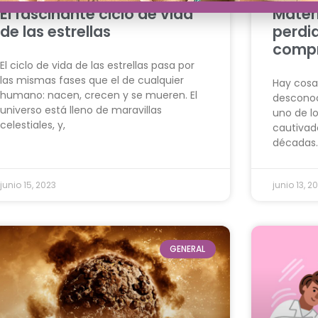
El fascinante ciclo de vida
Materi
de las estrellas
perdi
compr
El ciclo de vida de las estrellas pasa por
las mismas fases que el de cualquier
Hay cosa
humano: nacen, crecen y se mueren. El
desconoc
universo está lleno de maravillas
uno de l
celestiales, y,
cautivado
décadas.
junio 15, 2023
junio 13, 2
GENERAL