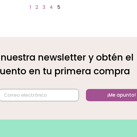
1
2
3
4
5
 nuestra newsletter y obtén el
uento en tu primera compra
¡Me apunto!