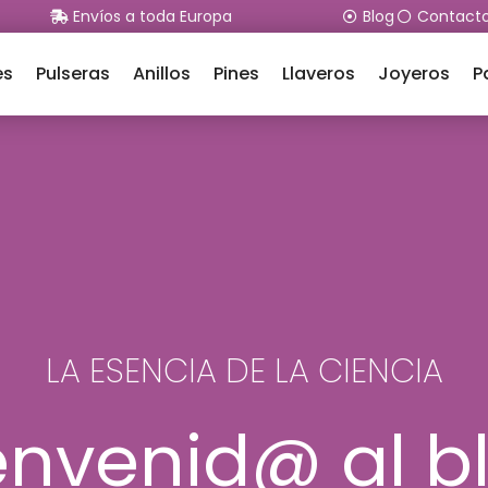
Envíos a toda Europa
Blog
Contact
es
Pulseras
Anillos
Pines
Llaveros
Joyeros
P
LA ESENCIA DE LA CIENCIA
envenid@ al b