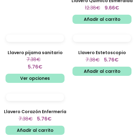
Llavero Químico Esmeralda
12.38
€
9.66
€
Añadir al carrito
Llavero pijama sanitario
Llavero Estetoscopio
7.38
€
7.38
€
5.76
€
5.76
€
Añadir al carrito
Ver opciones
Llavero Corazón Enfermería
7.38
€
5.76
€
Añadir al carrito