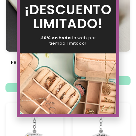
¡DESCUENTO
LIMITADO!
¡
20% en toda
la web por
tiempo limitado!
Pendientes de Reglas
Pin My Constant
14.88
€
8.63
€
6.73
€
11.61
€
Añadir al carrito
Ver opciones