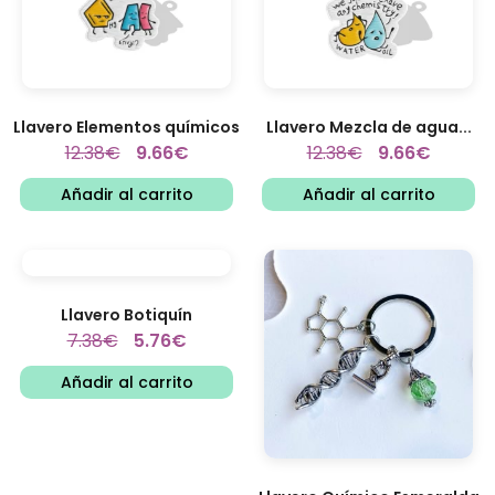
Llavero Elementos químicos
Llavero Mezcla de agua...
12.38
€
9.66
€
12.38
€
9.66
€
Añadir al carrito
Añadir al carrito
Llavero Botiquín
7.38
€
5.76
€
Añadir al carrito