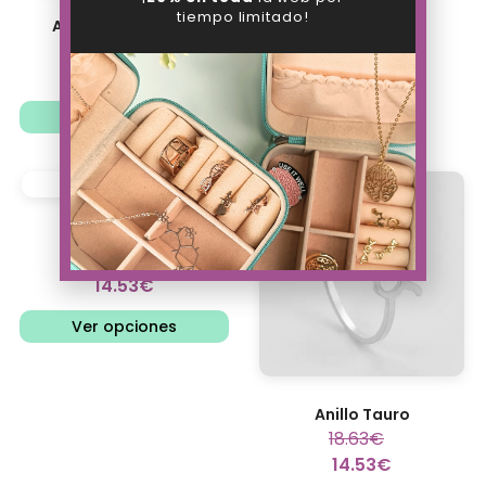
tiempo limitado!
Anillo Capricornio
18.63
€
14.53
€
Ver opciones
Anillo Cáncer
18.63
€
14.53
€
Ver opciones
Anillo Tauro
18.63
€
14.53
€