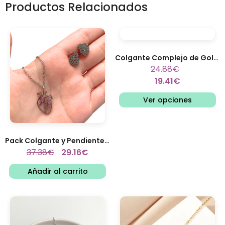
Productos Relacionados
Colgante Complejo de Golgi
24.88
€
19.41
€
Ver opciones
Pack Colgante y Pendientes...
37.38
€
29.16
€
Añadir al carrito