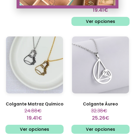
24.88
€
19.41
€
Ver opciones
Colgante Matraz Químico
Colgante Áureo
24.88
€
32.38
€
19.41
€
25.26
€
Ver opciones
Ver opciones