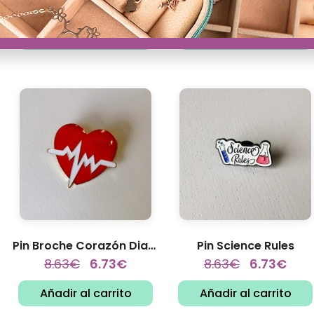
13.56
€
6.73
€
Ver opciones
Ver opciones
Pin Broche Corazón Diagrama...
Pin Science Rules
8.63
€
6.73
€
8.63
€
6.73
€
Añadir al carrito
Añadir al carrito