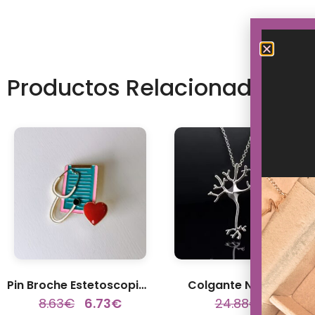
Productos Relacionados
Pin Broche Estetoscopio Informes...
Colgante Neurona
8.63
€
6.73
€
24.88
€