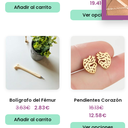
19.41
€
Añadir al carrito
Ver opciones
Bolígrafo del Fémur
Pendientes Corazón
3.63
€
2.83
€
16.13
€
12.58
€
Añadir al carrito
Ver opciones