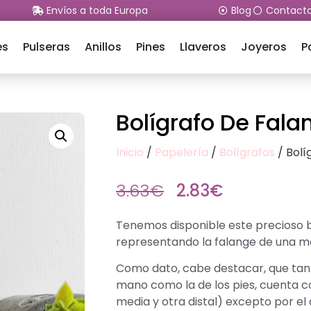
Envíos a toda Europa
Blog
Contact
es
Pulseras
Anillos
Pines
Llaveros
Joyeros
P
Bolígrafo De Fala
Inicio
/
Papelería
/
Bolígrafos
/ Bolí
3.63
€
2.83
€
Tenemos disponible este precioso bo
representando la falange de una m
Como dato, cabe destacar, que tanto
mano como la de los pies, cuenta c
media y otra distal) excepto por el 