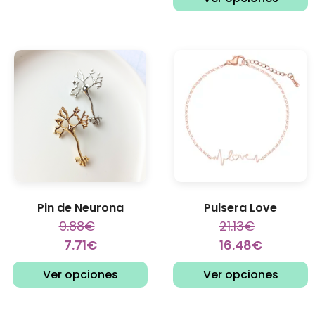
Pin de Neurona
Pulsera Love
9.88
€
21.13
€
7.71
€
16.48
€
Ver opciones
Ver opciones