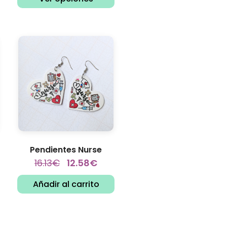
o
Pendientes Nurse
16.13
€
12.58
€
Añadir al carrito