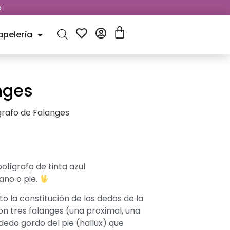
o
apelería
nges
grafo de Falanges
lígrafo de tinta azul
ano o pie.
 la constitución de los dedos de la
on tres falanges (una proximal, una
dedo gordo del pie (hallux) que