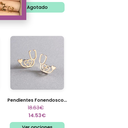
Agotado
Pendientes Fonendoscopio
18.63
€
14.53
€
Ver opciones