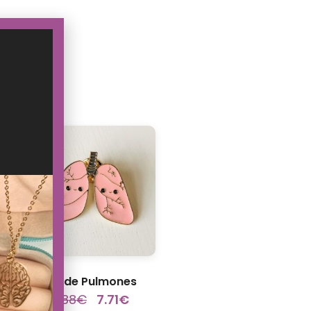
Pin de Pulmones
9.88
€
7.71
€