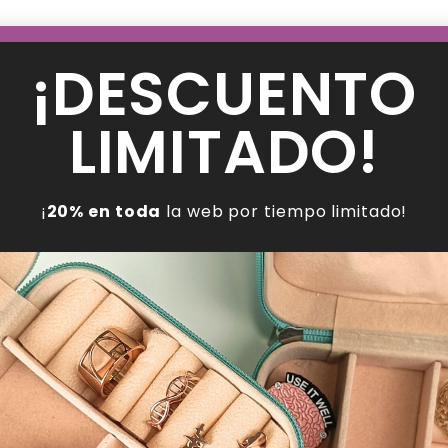
¡DESCUENTO
LIMITADO!
¡
20% en toda
la web por tiempo limitado!
Pendientes Latidos
Pin Broche Microscopio
17.38
€
8.63
€