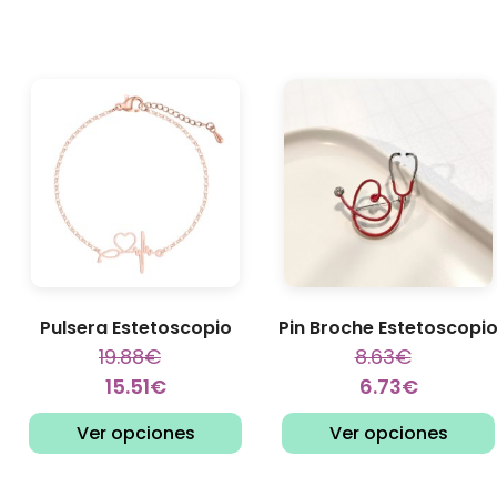
Pulsera Estetoscopio
Pin Broche Estetoscopi
19.88
€
8.63
€
15.51
€
6.73
€
Ver opciones
Ver opciones