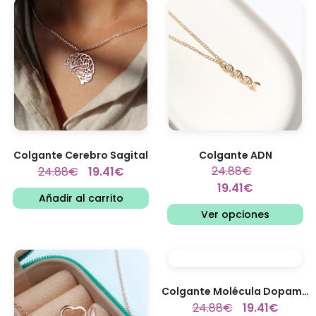
Colgante Cerebro Sagital
Colgante ADN
24.88
€
24.88
€
19.41
€
19.41
€
Añadir al carrito
Ver opciones
Colgante Molécula Dopamina
24.88
€
19.41
€