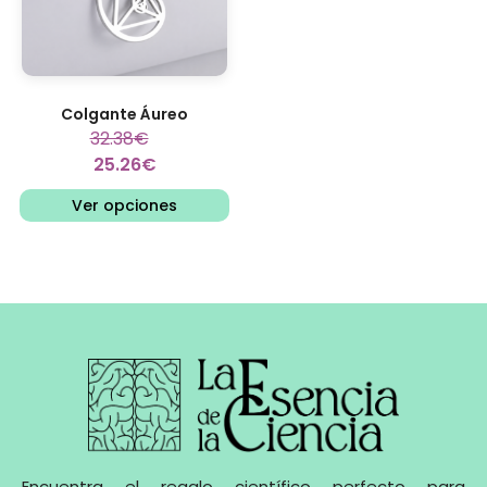
Colgante Áureo
32.38
€
25.26
€
Ver opciones
Encuentra el regalo científico perfecto para