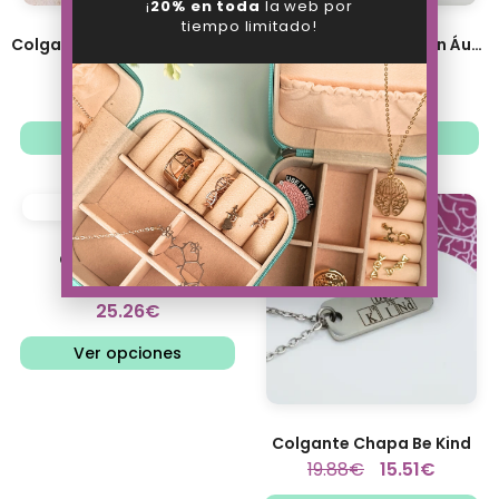
¡
20% en toda
la web por
tiempo limitado!
Colgante Esencia del laboratorio
Colgante Composición Áurea
24.88
€
32.38
€
19.41
€
25.26
€
Ver opciones
Ver opciones
Colgante Átomo
32.38
€
25.26
€
Ver opciones
Colgante Chapa Be Kind
19.88
€
15.51
€