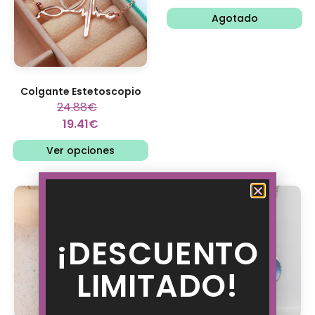
Agotado
Colgante Estetoscopio
24.88
€
19.41
€
Ver opciones
¡DESCUENTO
LIMITADO!