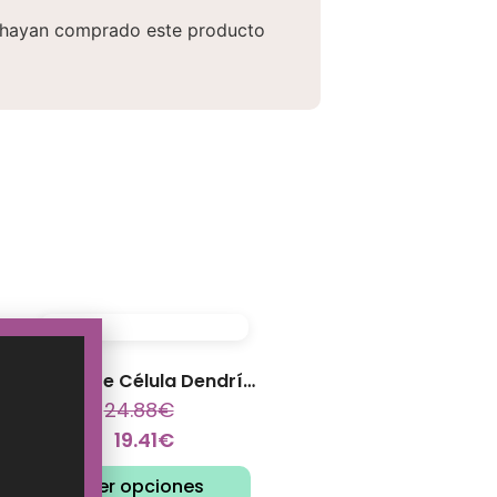
e hayan comprado este producto
Colgante Célula Dendrítica
24.88
€
19.41
€
Ver opciones