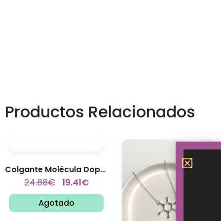
Productos Relacionados
Colgante Molécula Dopamina
24.88
€
19.41
€
Agotado