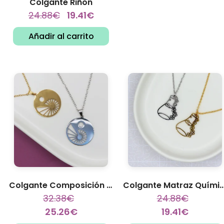
Colgante Riñón
24.88
€
19.41
€
Añadir al carrito
Colgante Composición Áurea
Colgante Matraz Qu
32.38
€
24.88
€
25.26
€
19.41
€