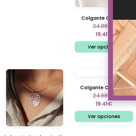
Colgante Cafeína
24.88
€
19.41
€
Ver opciones
Colgante Caduceo
24.88
€
19.41
€
Ver opciones