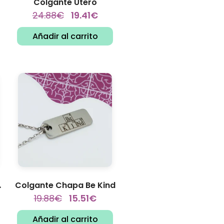
Colgante Útero
24.88
€
19.41
€
Añadir al carrito
ímico
Colgante Chapa Be Kind
19.88
€
15.51
€
Añadir al carrito