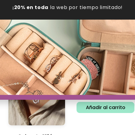
¡
20% en toda
la web por tiempo limitado!
Pack Colgante y Pendientes...
Colgante Molécula Cafeína
37.38
€
29.16
€
24.88
€
19.41
€
Añadir al carrito
Añadir al carrito
Colgante Adrenalina
24.88
€
19.41
€
Añadir al carrito