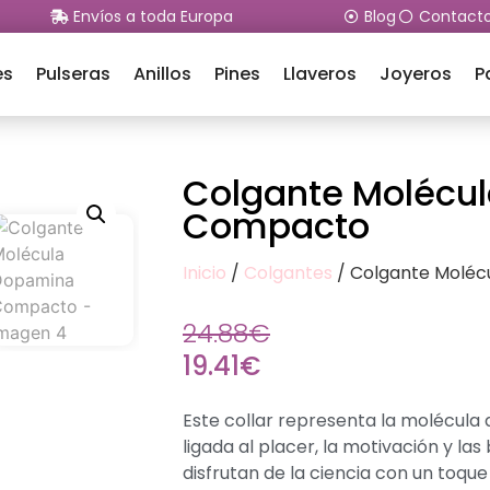
Envíos a toda Europa
Blog
Contact
es
Pulseras
Anillos
Pines
Llaveros
Joyeros
P
Colgante Molécu
Compacto
Inicio
/
Colgantes
/ Colgante Molé
24.88
€
19.41
€
Este collar representa la molécula
ligada al placer, la motivación y las
disfrutan de la ciencia con un toque