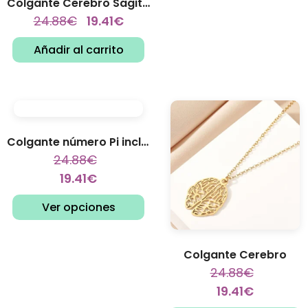
Colgante Cerebro Sagital
24.88
€
19.41
€
Añadir al carrito
Colgante número Pi inclinado
24.88
€
19.41
€
Ver opciones
Colgante Cerebro
24.88
€
19.41
€