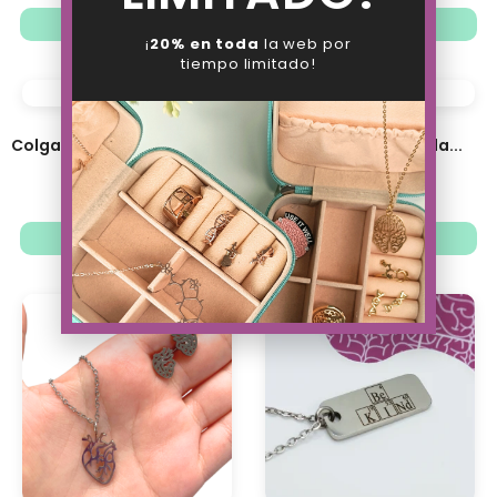
Ver opciones
Ver opciones
¡
20% en toda
la web por
tiempo limitado!
Colgante número Pi inclinado
Colgante Fases de la...
24.88
€
24.88
€
19.41
€
19.41
€
Ver opciones
Ver opciones