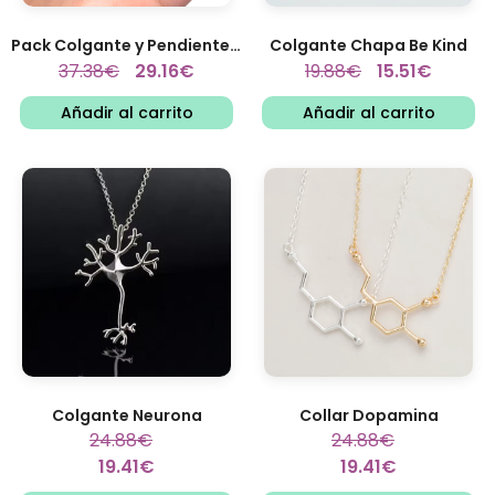
Pack Colgante y Pendientes...
Colgante Chapa Be Kind
37.38
€
29.16
€
19.88
€
15.51
€
Añadir al carrito
Añadir al carrito
Colgante Neurona
Collar Dopamina
24.88
€
24.88
€
19.41
€
19.41
€