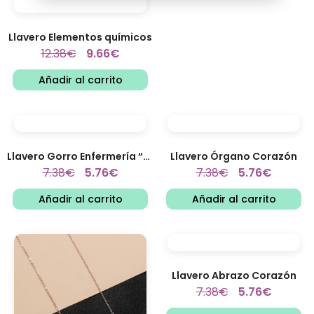
Llavero Elementos químicos
12.38
€
9.66
€
Añadir al carrito
Llavero Gorro Enfermería “Cofia”
Llavero Órgano Corazón
7.38
€
5.76
€
7.38
€
5.76
€
Añadir al carrito
Añadir al carrito
Llavero Abrazo Corazón
7.38
€
5.76
€