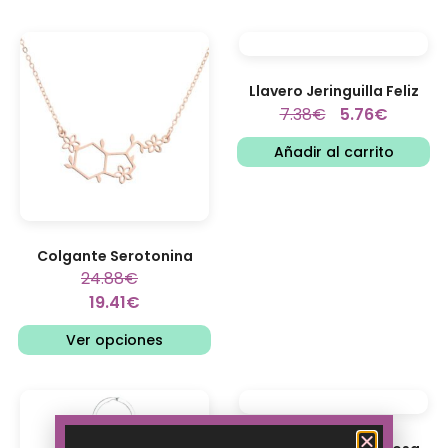
Llavero Jeringuilla Feliz
7.38
€
5.76
€
Añadir al carrito
Colgante Serotonina
24.88
€
19.41
€
Ver opciones