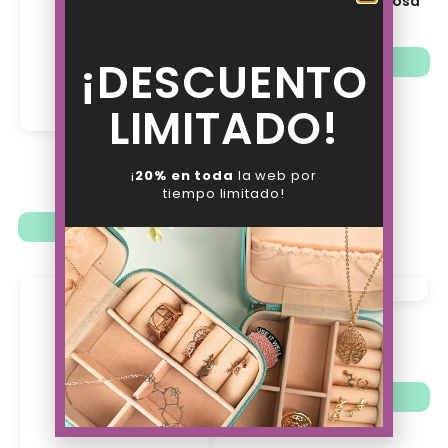
Llavero Estómago Rosa
7.38
€
5.76
€
Añadir al carrito
¡DESCUENTO
LIMITADO!
Llavero Tortuga
¡
20% en toda
la web por
12.38
€
9.66
€
tiempo limitado!
Añadir al carrito
Llavero Botiquín
7.38
€
5.76
€
Añadir al carrito