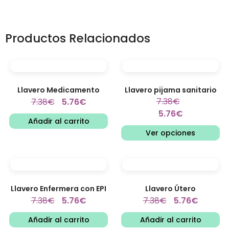
Productos Relacionados
Llavero Medicamento
Llavero pijama sanitario
7.38
€
7.38
€
5.76
€
5.76
€
Añadir al carrito
Ver opciones
Llavero Enfermera con EPI
Llavero Útero
7.38
€
5.76
€
7.38
€
5.76
€
Añadir al carrito
Añadir al carrito