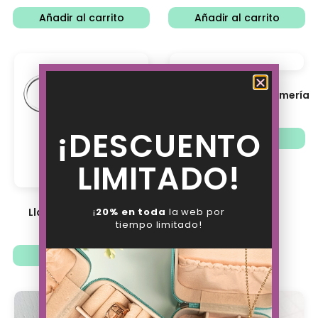
Añadir al carrito
Añadir al carrito
Llavero Corazón Enfermería
7.38
€
5.76
€
¡DESCUENTO
Añadir al carrito
LIMITADO!
¡
20% en toda
la web por
Llavero Matemático
tiempo limitado!
12.38
€
9.66
€
Añadir al carrito