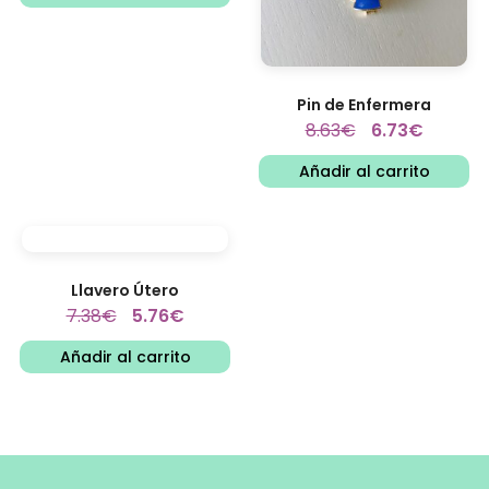
Pin de Enfermera
8.63
€
6.73
€
Añadir al carrito
Llavero Útero
7.38
€
5.76
€
Añadir al carrito