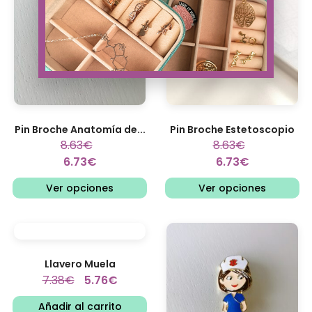
Pin Broche Anatomía de...
Pin Broche Estetoscopio
8.63
€
8.63
€
6.73
€
6.73
€
Ver opciones
Ver opciones
Llavero Muela
7.38
€
5.76
€
Añadir al carrito