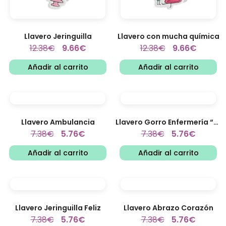
Llavero Jeringuilla
Llavero con mucha química
12.38
€
9.66
€
12.38
€
9.66
€
Añadir al carrito
Añadir al carrito
Llavero Ambulancia
Llavero Gorro Enfermería “Cofia”
7.38
€
5.76
€
7.38
€
5.76
€
Añadir al carrito
Añadir al carrito
Llavero Jeringuilla Feliz
Llavero Abrazo Corazón
7.38
€
5.76
€
7.38
€
5.76
€