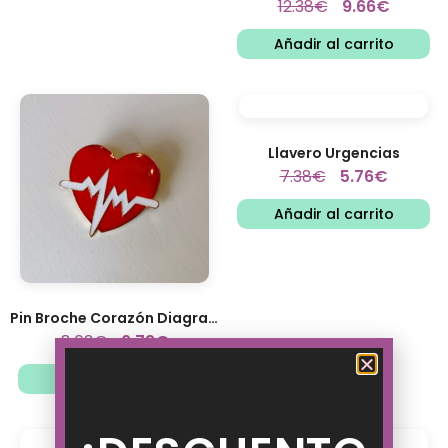
12.38
€
9.66
€
Añadir al carrito
Llavero Urgencias
7.38
€
5.76
€
Añadir al carrito
Pin Broche Corazón Diagrama...
8.63
€
6.73
€
Añadir al carrito