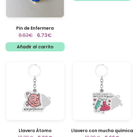
Pin de Enfermera
8.63
€
6.73
€
Añadir al carrito
Llavero Átomo
Llavero con mucha química