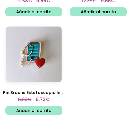
12.38
€
9.66
€
12.38
€
9.66
€
Añadir al carrito
Añadir al carrito
Pin Broche Estetoscopio Informes...
8.63
€
6.73
€
Añadir al carrito