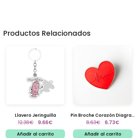
Productos Relacionados
Llavero Jeringuilla
Pin Broche Corazón Diagrama
12.38
€
9.66
€
8.63
€
6.73
€
Añadir al carrito
Añadir al carrito