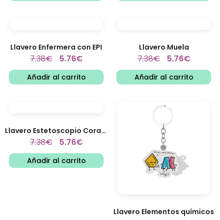
Llavero Enfermera con EPI
Llavero Muela
7.38
€
5.76
€
7.38
€
5.76
€
Añadir al carrito
Añadir al carrito
Llavero Estetoscopio Corazón
7.38
€
5.76
€
Añadir al carrito
Llavero Elementos químicos