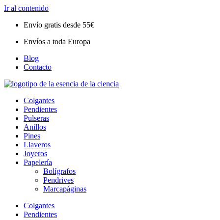
Ir al contenido
Envío gratis desde 55€
Envíos a toda Europa
Blog
Contacto
Colgantes
Pendientes
Pulseras
Anillos
Pines
Llaveros
Joyeros
Papelería
Bolígrafos
Pendrives
Marcapáginas
Colgantes
Pendientes