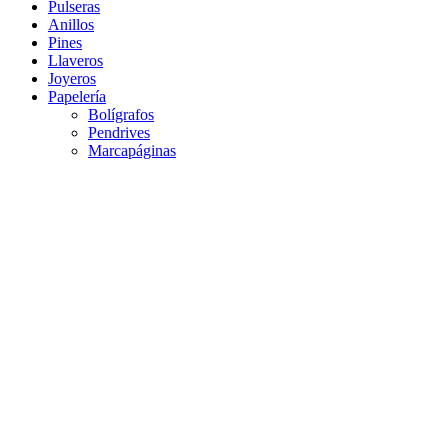
Pulseras
Anillos
Pines
Llaveros
Joyeros
Papelería
Bolígrafos
Pendrives
Marcapáginas