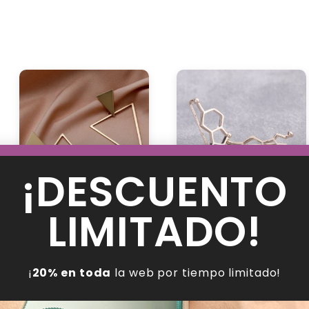
¡DESCUENTO
LIMITADO!
Pendientes Triangulares
Pendientes Serotonina
19.88
€
18.63
€
15.51
€
14.53
€
¡
20% en toda
la web por tiempo limitado!
Ver opciones
Ver opciones