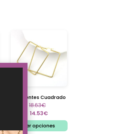
Pendientes Cuadrado
18.63
€
14.53
€
Ver opciones