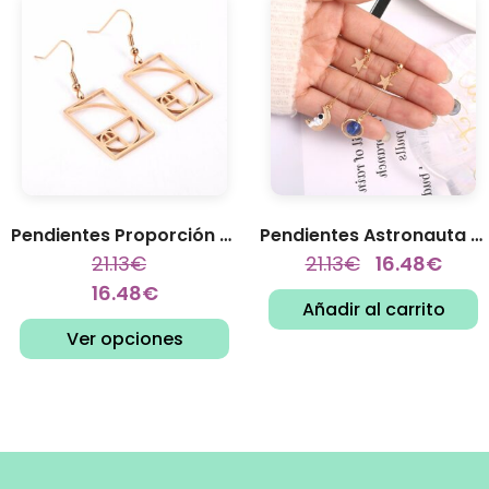
Pendientes Proporción Áurea
Pendientes Astronauta y Luna...
21.13
€
21.13
€
16.48
€
16.48
€
Añadir al carrito
Ver opciones