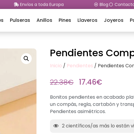
Envíos a toda Europa
Blog
Contact
es
Pulseras
Anillos
Pines
Llaveros
Joyeros
P
Pendientes Comp
Inicio
/
Pendientes
/ Pendientes Co
22.38
€
17.46
€
Bonitos pendientes en acabado pla
un compás, regla, cartabón y trans
Pendientes asimétricos.
2
científicos/as más lo están v