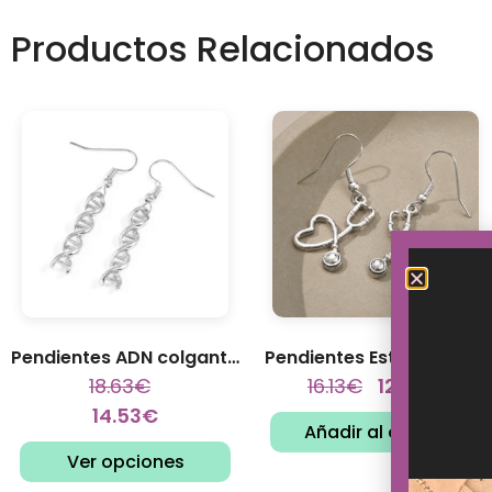
Productos Relacionados
Pendientes ADN colgantes
Pendientes Estetoscopio
18.63
€
16.13
€
12.58
€
14.53
€
Añadir al carrito
Ver opciones