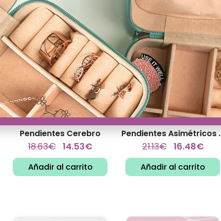
Pendientes Cerebro
Pendientes Asimé
18.63
€
14.53
€
21.13
€
16.48
€
Añadir al carrito
Añadir al carrito