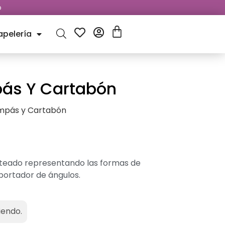
o
apelería
ás Y Cartabón
mpás y Cartabón
teado representando las formas de
portador de ángulos.
iendo.