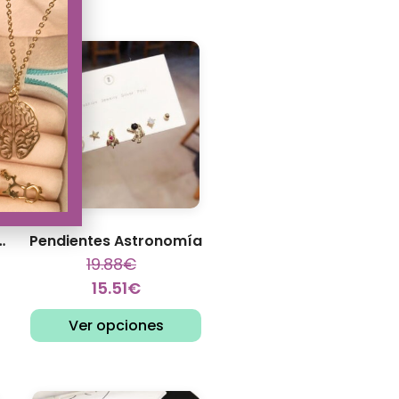
tricos Transportador
Pendientes Astronomía
19.88
€
15.51
€
Ver opciones