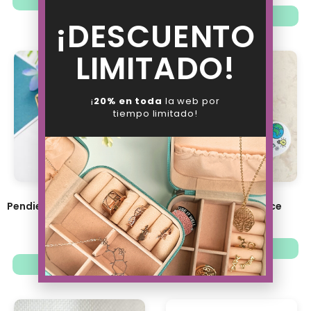
Añadir al carrito
Ver opciones
¡DESCUENTO
LIMITADO!
¡
20% en toda
la web por
tiempo limitado!
Pendientes Cuadrado Girado
Pendientes Science
18.63
€
16.13
€
12.58
€
14.53
€
Agotado
Ver opciones