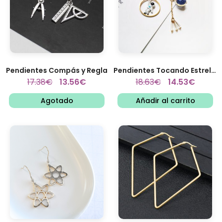
Pendientes Compás y Regla
Pendientes Tocando Estrellas
17.38
€
13.56
€
18.63
€
14.53
€
Agotado
Añadir al carrito