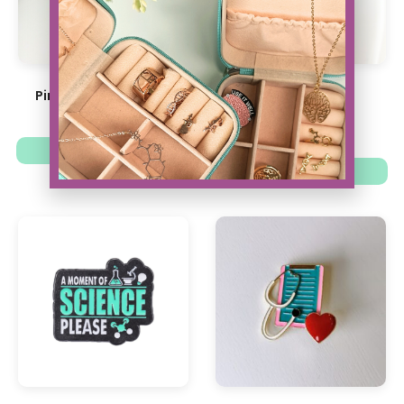
Pin Matraz Live Lab...
Pin de Neurona
9.88
€
8.63
€
6.73
€
7.71
€
Añadir al carrito
Ver opciones