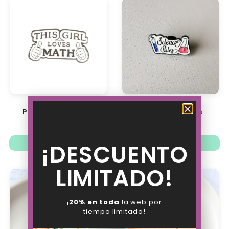
Pin This Girl Loves...
Pin Science Rules
8.63
€
6.73
€
8.63
€
6.73
€
Añadir al carrito
Añadir al carrito
¡DESCUENTO
LIMITADO!
¡
20% en toda
la web por
tiempo limitado!