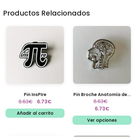
Productos Relacionados
Pin InsPIre
Pin Broche Anatomía de...
8.63
€
8.63
€
6.73
€
6.73
€
Añadir al carrito
Ver opciones