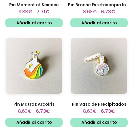
Pin Moment of Science
Pin Broche Estetoscopio Informes...
9.88
€
7.71
€
8.63
€
6.73
€
Añadir al carrito
Añadir al carrito
Pin Matraz Arcoíris
Pin Vaso de Precipitados
8.63
€
6.73
€
8.63
€
6.73
€
Añadir al carrito
Añadir al carrito