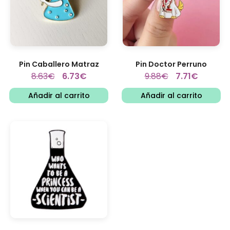
Pin Caballero Matraz
Pin Doctor Perruno
8.63
€
6.73
€
9.88
€
7.71
€
Añadir al carrito
Añadir al carrito