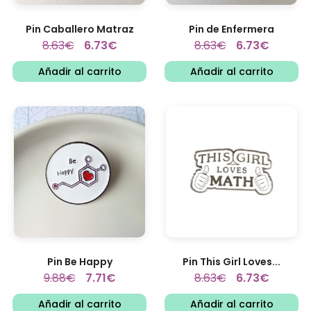
Pin Caballero Matraz
Pin de Enfermera
8.63
€
6.73
€
8.63
€
6.73
€
Añadir al carrito
Añadir al carrito
Pin Be Happy
Pin This Girl Loves...
9.88
€
7.71
€
8.63
€
6.73
€
Añadir al carrito
Añadir al carrito