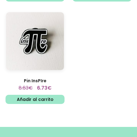
Pin InsPIre
8.63
€
6.73
€
Añadir al carrito