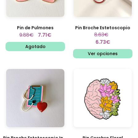
Pin de Pulmones
Pin Broche Estetoscopio
8.63
€
9.88
€
7.71
€
6.73
€
Agotado
Ver opciones
Pin Broche Estetoscopio Informes...
Pin Cerebro Floral