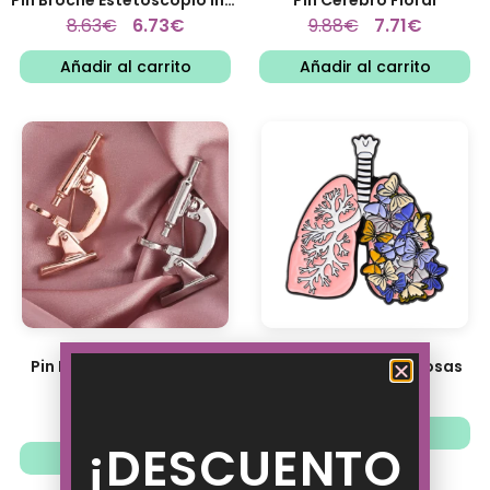
8.63
€
6.73
€
9.88
€
7.71
€
Añadir al carrito
Añadir al carrito
Pin Broche Microscopio
Pin Pulmones Mariposas
8.63
€
9.88
€
7.71
€
6.73
€
Añadir al carrito
¡DESCUENTO
Ver opciones