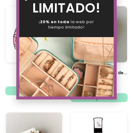
LIMITADO!
¡
20% en toda
la web por
tiempo limitado!
Pin Usa bien tu...
Pin Broche Anatomía de...
8.63
€
9.88
€
7.71
€
6.73
€
Añadir al carrito
Ver opciones