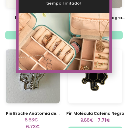
tiempo limitado!
Pin You All Need...
Pin Broche Corazón Diagrama...
8.63
€
6.73
€
8.63
€
6.73
€
Añadir al carrito
Añadir al carrito
Pin Broche Anatomía de...
Pin Molécula Cafeína Negro
8.63
€
9.88
€
7.71
€
6.73
€