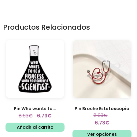
Productos Relacionados
Pin Who wants to...
Pin Broche Estetoscopio
8.63
€
8.63
€
6.73
€
6.73
€
Añadir al carrito
Ver opciones