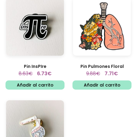
Pin InsPIre
Pin Pulmones Floral
8.63
€
6.73
€
9.88
€
7.71
€
Añadir al carrito
Añadir al carrito