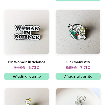
Pin Woman in Science
Pin Chemistry
8.63
€
6.73
€
9.88
€
7.71
€
Añadir al carrito
Añadir al carrito