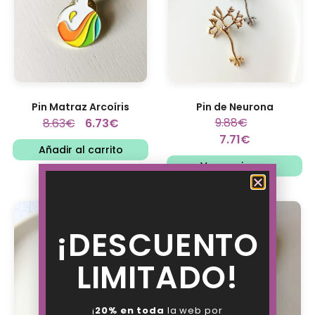
Pin Matraz Arcoíris
Pin de Neurona
9.88
€
8.63
€
6.73
€
7.71
€
Añadir al carrito
Ver opciones
¡DESCUENTO
LIMITADO!
¡
20% en toda
la web por