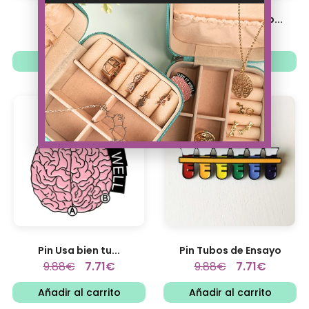
Pin My Constant
Pin Matraz Live Lab...
8.63
€
6.73
€
8.63
€
6.73
€
Añadir al carrito
Añadir al carrito
Pin Usa bien tu...
Pin Tubos de Ensayo
9.88
€
7.71
€
9.88
€
7.71
€
Añadir al carrito
Añadir al carrito