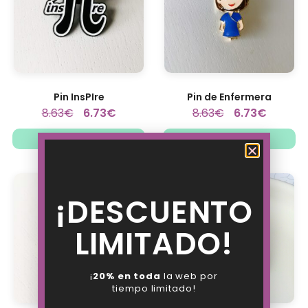
Pin InsPIre
Pin de Enfermera
8.63
€
6.73
€
8.63
€
6.73
€
Añadir al carrito
Añadir al carrito
¡DESCUENTO
LIMITADO!
¡
20% en toda
la web por
tiempo limitado!