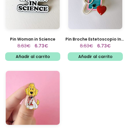
Pin Woman in Science
Pin Broche Estetoscopio Informes...
8.63
€
6.73
€
8.63
€
6.73
€
Añadir al carrito
Añadir al carrito