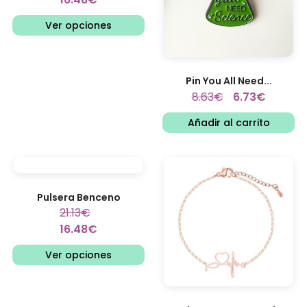
Ver opciones
Pin You All Need...
8.63
€
6.73
€
Añadir al carrito
Pulsera Benceno
21.13
€
16.48
€
Ver opciones