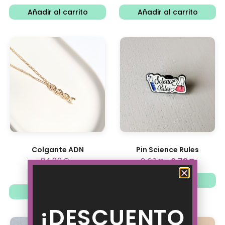
Añadir al carrito
Añadir al carrito
Colgante ADN
Pin Science Rules
24.88
€
8.63
€
6.73
€
19.41
€
Añadir al carrito
Ver opciones
¡DESCUENTO