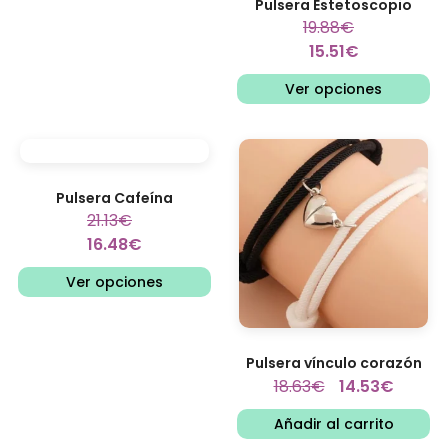
Pulsera Estetoscopio
19.88
€
15.51
€
Ver opciones
Pulsera Cafeína
21.13
€
16.48
€
Ver opciones
Pulsera vínculo corazón
18.63
€
14.53
€
Añadir al carrito