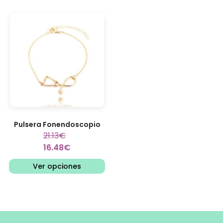
Pulsera Fonendoscopio
21.13
€
16.48
€
Ver opciones