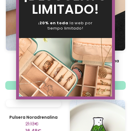
LIMITADO!
¡
20% en toda
la web por
tiempo limitado!
Pulsera ADN
Colgante Oxitocina
19.88
€
24.88
€
15.51
€
19.41
€
Ver opciones
Ver opciones
Pulsera Noradrenalina
21.13
€
16.48
€