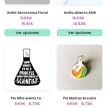
Anillo Serotonina Floral
Anillo abierto ADN
19.88
€
18.63
€
15.51
€
14.53
€
Ver opciones
Ver opciones
Pin Who wants to...
Pin Matraz Arcoíris
8.63
€
6.73
€
8.63
€
6.73
€